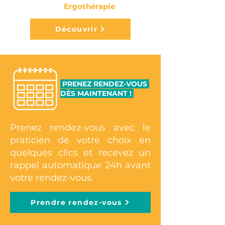
Ergothérapie
Découvrir
PRENEZ RENDEZ-VOUS
DÈS MAINTENANT !
Pre
nez rendez-vous avec le
praticien de votre choix en
quelques clics et recevez un
rappel automatique 24h avant
votre rendez-vous.
Prendre rendez-vous