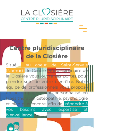
Centre pluridisciplinaire
de la Closière
Situé
au coeur de Saint-Servais
(Namur)
, le Centre Pluridisciplinaire de
la Closière vous ouvre ses portes pour
prendre soin de votre bien-être. Notre
équipe de professionnels vous propose
un accompagnement personnalisé en
kinésithérapie, ostéopathie, psychologie
et bien plus encore, afin de
répondre à
vos besoins avec expertise et
bienveillance
.