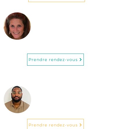
Anne-Catherine
van Caubergh
Hypnothérapeute
Prendre rendez-vous
Veuillez sélectionner le cabinet 4 lors
de votre prise de rendez-vous.
William Domfang
Psychologue et
psychothérapeute
Prendre rendez-vous