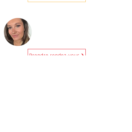
Veuillez sélectionner le cabinet 2 lors
de votre prise de rendez-vous.
Clémentine Pirot
Ergothér
apeute
Prendre rendez-vous
Eloïse Hazée
Kinésithérapeute
Prendre rendez-vous