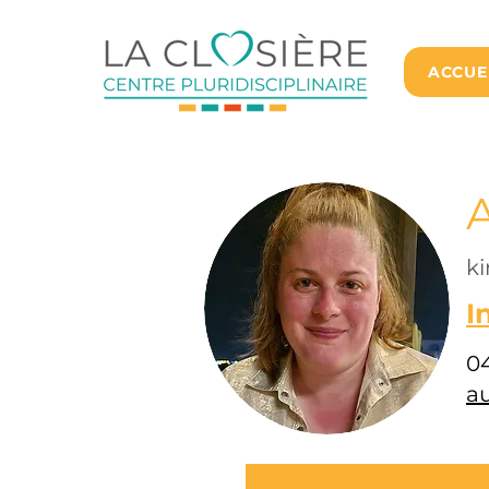
ACCUE
A
k
I
0
a
Horaire 