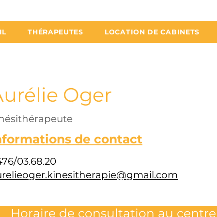
IL
THÉRAPEUTES
LOCATION DE CABINETS
urélie Oger
inésithérapeute
nformations de contact
476/03.68.20
urelieoger.kinesitherapie@gmail.com
de consultation 