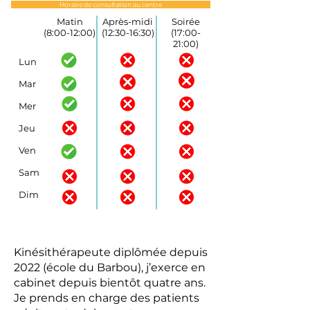
Horaire de consultation au centre
Matin
Après-midi
Soirée
(8:00-12:00)
(12:30-16:30)
(17:00-
21:00)
Lun
Mar
Mer
Jeu
Ven
Sam
Dim
Kinésithérapeute diplômée depuis
2022 (école du Barbou), j’exerce en
cabinet depuis bientôt quatre ans.
Je prends en charge des patients